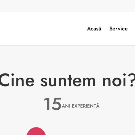
Acasă
Service
Cine suntem noi
15
ANI
EXPERIENȚ
Ă