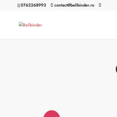
0762268993
contact@belibinder.ro