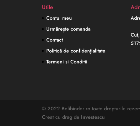
Utile
Adr
Contul meu
Adre
Urmărește comanda
Cut,
Contact
517
Politică de confidențialitate
Termeni si Conditii
© 2022 Belibinder.ro toate drepturile rezer
Creat cu drag de
Investescu