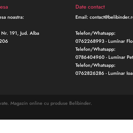
esa
Date contact
sa noastra:
Email: contact@belibinder.r
 Nr. 191, Jud. Alba
Telefon/Whatsapp:
206
0762268993 - Lumînar Flo
Telefon/Whatsapp:
0786404960 - Lumînar Pet
Telefon/Whatsapp:
0762826286 - Lumînar Ioa
vate. Magazin online cu produse Belibinder.