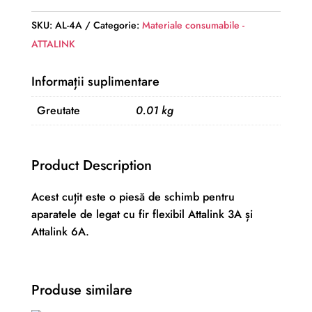
pentru
Attalink
SKU:
AL-4A
Categorie:
Materiale consumabile -
ATTALINK
Informații suplimentare
Greutate
0.01 kg
Product Description
Acest cuțit este o piesă de schimb pentru
aparatele de legat cu fir flexibil Attalink 3A și
Attalink 6A.
Produse similare