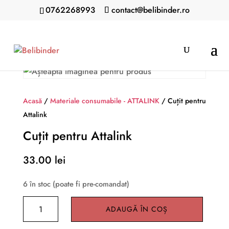
0762268993
contact@belibinder.ro
Acasă
/
Materiale consumabile - ATTALINK
/ Cuțit pentru
Attalink
Cuțit pentru Attalink
33.00
lei
6 în stoc (poate fi pre-comandat)
Cantitate
ADAUGĂ ÎN COȘ
Cuțit