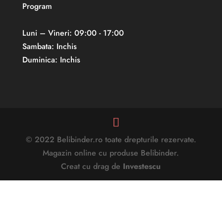
Program
Luni – Vineri: 09:00 - 17:00
Sambata: Inchis
Duminica: Inchis
© 2022 Belibinder.ro toate drepturile rezervate.
Magazin online cu produse Belibinder.
Creat cu drag de
Investescu